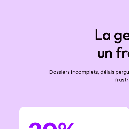
La g
un f
Dossiers incomplets, délais perç
frustr