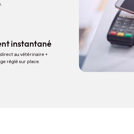
.
nt instantané
irect au vétérinaire +
ge réglé sur place.